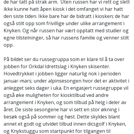
de har tatt på strak arm. Uten russen har vi rett og slett
ikke kunne hatt åpen kiosk i det omfanget vi har hatt
den siste tiden. Ikke bare har de bidratt i kiosken; de har
også stilt opp som frivillige under ulike arrangement i
Knyken. Og når russen har vært opptatt med studier og
egne tilstelninger, så har russens familie og venner stilt
opp.
På bildet ser du russegruppa som er klare til å ta over
jobben for Orkdal Idrettslag i Knyken skisenter.
Hovedtrykket i jobben ligger naturlig nok i perioden
januar-mars; under alpinsesongen hvor det er aktivitet i
anlegget seks dager i uka. En engasjert russegruppe vil
også øke muligheten for kiosktilbud ved andre
arrangement i Knyken, og som tilbud på helg i deler av
året. De siste sesongene har vi sett en stor økning i
besøk også på sommer og høst. Dette skyldes blant
annet et godt og utvidet tilbud innen dicsgolf i Knyken,
og Knykstuggu som startpunkt for tilgangen til