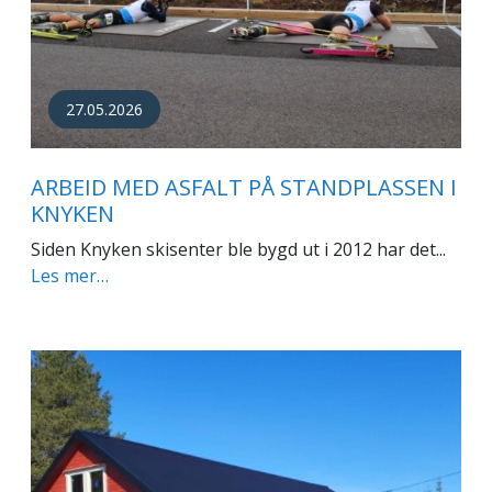
27.05.2026
ARBEID MED ASFALT PÅ STANDPLASSEN I
KNYKEN
Siden Knyken skisenter ble bygd ut i 2012 har det...
Les mer…