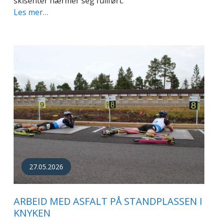
skisenter nærmer seg fullført.
Les mer…
27.05.2026
ARBEID MED ASFALT PÅ STANDPLASSEN I
KNYKEN