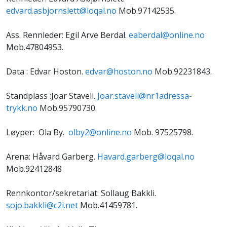
edvard.asbjornslett@loqal.no
Mob.97142535.
Ass. Rennleder: Egil Arve Berdal.
eaberdal@online.no
Mob.47804953.
Data : Edvar Hoston.
edvar@hoston.no
Mob.92231843.
Standplass :Joar Staveli.
Joar.staveli@nr1adressa-
trykk.no
Mob.95790730.
Løyper:
Ola By.
olby2@online.no
Mob. 97525798.
Arena: Håvard Garberg.
Havard.garberg@loqal.no
Mob.92412848
Rennkontor/sekretariat: Sollaug Bakkli.
sojo.bakkli@c2i.net
Mob.41459781.