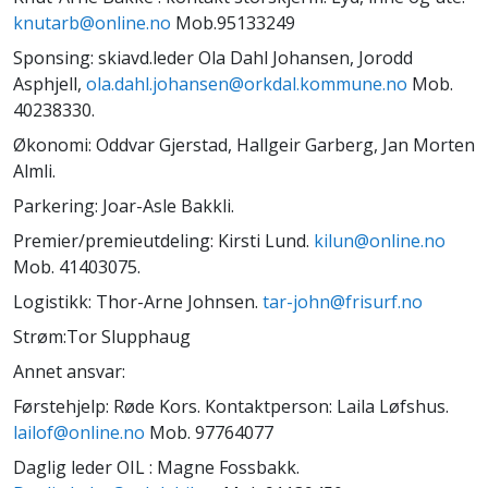
knutarb@online.no
Mob.95133249
Sponsing: skiavd.leder Ola Dahl Johansen, Jorodd
Asphjell,
ola.dahl.johansen@orkdal.kommune.no
Mob.
40238330.
Økonomi: Oddvar Gjerstad, Hallgeir Garberg, Jan Morten
Almli.
Parkering: Joar-Asle Bakkli.
Premier/premieutdeling: Kirsti Lund.
kilun@online.no
Mob. 41403075.
Logistikk: Thor-Arne Johnsen.
tar-john@frisurf.no
Strøm:Tor Slupphaug
Annet ansvar:
Førstehjelp: Røde Kors. Kontaktperson:
Laila Løfshus
.
lailof@online.no
Mob. 97764077
Daglig leder OIL : Magne Fossbakk.