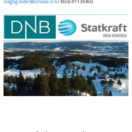
Daglig.leder@orkdal-il.no
Mob.91139450.