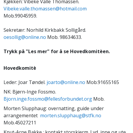
Kjøkken: Vibeke Valle Thomassen.
Vibeke.valle.thomassen@hotmail.com
Mob.99045959.
Sekretær: Norhild Kirkbakk Solligård.
oesollig@online.no
Mob. 98634633.
Trykk på "Les mer" for å se Hovedkomitèen.
Hovedkomitè
Leder: Joar Tøndel.
joarto@online.no
Mob.91655165
NK: Bjørn-Inge Fossmo.
Bjorn.inge.fossmo@fellesforbundet.org
Mob.
Morten Slupphaug: overnatting, guide under
arrangementet
morten.slupphaug@stfk.no
Mob.45027211
Knut-Arne Bakke : kontakt storskjerm. Lyd, inne og ute.