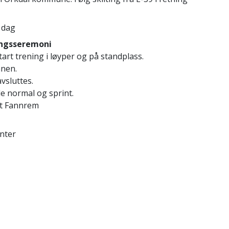
r dag
ingsseremoni
t trening i løyper og på standplass.
anen.
sluttes.
ormal og sprint.
t Fannrem
nter