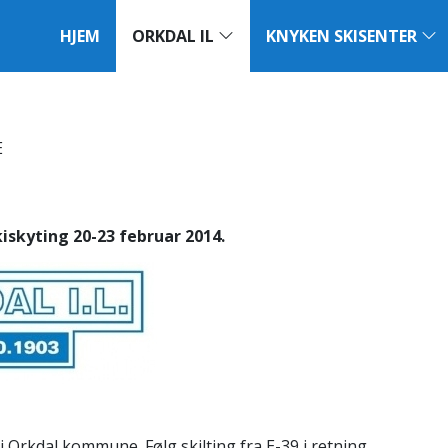
HJEM
ORKDAL IL
KNYKEN SKISENTER
E
kiskyting 20-23 februar 2014.
Orkdal kommune. Følg skilting fra E-39 i retning