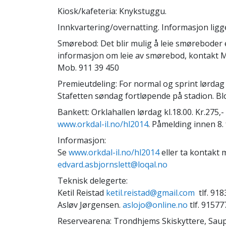
Kiosk/kafeteria: Knykstuggu.
Innkvartering/overnatting. Informasjon lig
Smørebod: Det blir mulig å leie smøreboder 
informasjon om leie av smørebod, kontakt
Mob. 911 39 450
Premieutdeling: For normal og sprint lørdag 
Stafetten søndag fortløpende på stadion. B
Bankett: Orklahallen lørdag kl.18.00. Kr.275,
www.orkdal-il.no/hl2014
. Påmelding innen 8.
Informasjon:
Se
www.orkdal-il.no/hl2014
eller ta kontakt 
edvard.asbjornslett@loqal.no
Teknisk delegerte:
Ketil Reistad
ketil.reistad@gmail.com
tlf. 91
Asløv Jørgensen.
aslojo@online.no
tlf. 9157
Reservearena: Trondhjems Skiskyttere, Sau