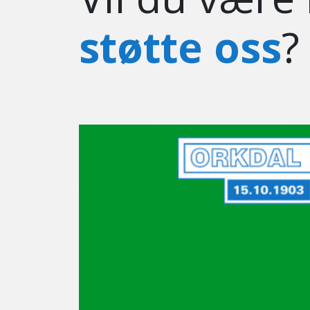
støtte oss
?