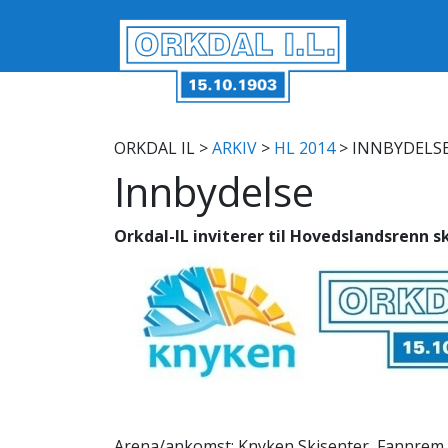
ORKDAL IL
>
ARKIV
>
HL 2014
> INNBYDELS
Innbydelse
Orkdal-IL inviterer til Hovedslandsrenn s
Arena/ankomst: Knyken Skisenter, Fannrem i 