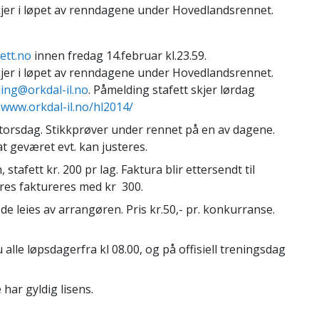
skjer i løpet av renndagene under Hovedlandsrennet.
ett.no
innen fredag 14.februar kl.23.59.
skjer i løpet av renndagene under Hovedlandsrennet.
ing@orkdal-il.no
. Påmelding stafett skjer lørdag
å
www.orkdal-il.no/hl2014/
, torsdag. Stikkprøver under rennet på en av dagene.
t geværet evt. kan justeres.
stafett kr. 200 pr lag. Faktura blir ettersendt til
res faktureres med kr 300.
e leies av arrangøren. Pris kr.50,- pr. konkurranse.
le løpsdagerfra kl 08.00, og på offisiell treningsdag
 har gyldig lisens.