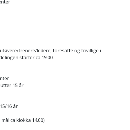
nter
øvere/trenere/ledere, foresatte og frivillige i
gen starter ca 19.00.
nter
utter 15 år
 15/16 år
mål ca klokka 14.00)