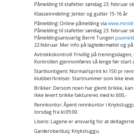
Påmelding til stafetter søndag 23. februar 
Klasseinndeling: Jenter og gutter 15-16 år
Påmelding: Online påmelding via
www.minidr
Påmelding til stafetter søndag 23. februar 
Påmeldingsansvarlig Bernt Tungen
paameld
22.februar. Mer info på lagledermøtet og p
Avtrekkskontroll: Frivillig på treningsdagen
Kontrollen gjennomføres så lenge før start a
Startkontigent: Normal/sprint kr.150 pr renn, 
klubber/kretser. Startnummer som ikke leve
Brikker: Dersom noen har glemt brikke, kan d
Ikke levert brikke faktureres med kr.600,-
Rennkontor: Åpent rennkontor i Knykstuggu al
torsdag fra kl.09.00.
Lisens: Lagene er ansvarlig for at deltagerne
Garderobe/dusj: Knykstuggu.