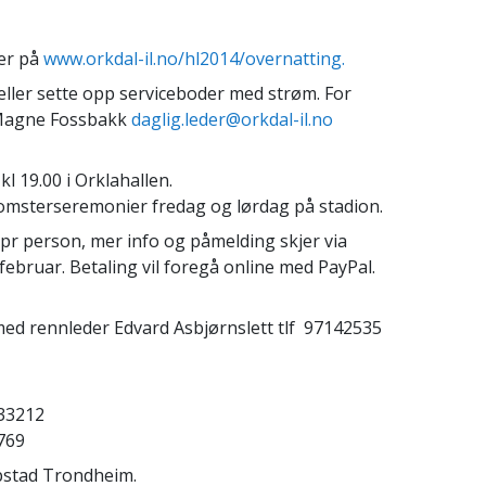
ger på
www.orkdal-il.no/hl2014/overnatting.
eller sette opp serviceboder med strøm. For
 Magne Fossbakk
daglig.leder@orkdal-il.no
kl 19.00 i Orklahallen.
lomsterseremonier fredag og lørdag på stadion.
- pr person, mer info og påmelding skjer via
 februar. Betaling vil foregå online med PayPal.
med rennleder Edvard Asbjørnslett tlf 97142535
833212
7769
pstad Trondheim.