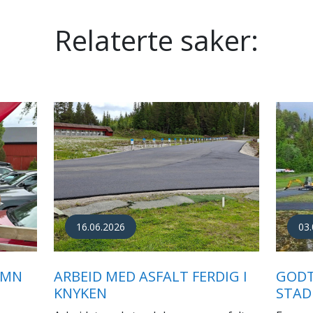
Relaterte saker:
20.05.2026
08.
NYE "HOTEL CÆSAR" TAR
RUSS
N
FORM
KIOS
SKIS