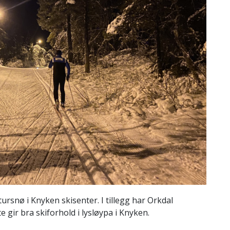
rsnø i Knyken skisenter. I tillegg har Orkdal
 gir bra skiforhold i lysløypa i Knyken.