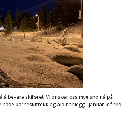
å å bevare skiføret. Vi ønsker oss mye snø nå på
ne både barneskitrekk og alpinanlegg i januar måned.