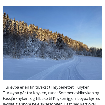
Turløypa er en fin tilvekst til løypenettet i Knyken.
Turløypa går fra Knyken, rundt Sommervoldknyken og
Fossjårknyken, og tilbake til Knyken igjen. Løypa kjøres
jevnlig gjennom hele skisesongen. Last ned kart over