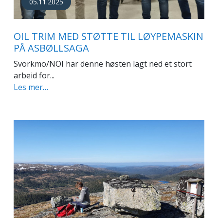
05.11.2025
OIL TRIM MED STØTTE TIL LØYPEMASKIN
PÅ ASBØLLSAGA
Svorkmo/NOI har denne høsten lagt ned et stort
arbeid for...
Les mer…