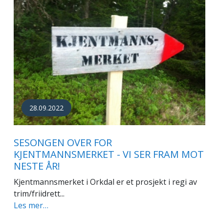
28.09.2022
SESONGEN OVER FOR
KJENTMANNSMERKET - VI SER FRAM MOT
NESTE ÅR!
Kjentmannsmerket i Orkdal er et prosjekt i regi av
trim/friidrett...
Les mer…