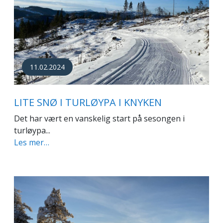
11.02.2024
LITE SNØ I TURLØYPA I KNYKEN
Det har vært en vanskelig start på sesongen i
turløypa...
Les mer…