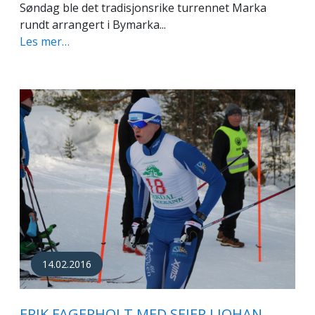
Søndag ble det tradisjonsrike turrennet Marka
rundt arrangert i Bymarka...
Les mer…
14.02.2016
ERIK FAGERHOLT MED SEIER I JOHAN