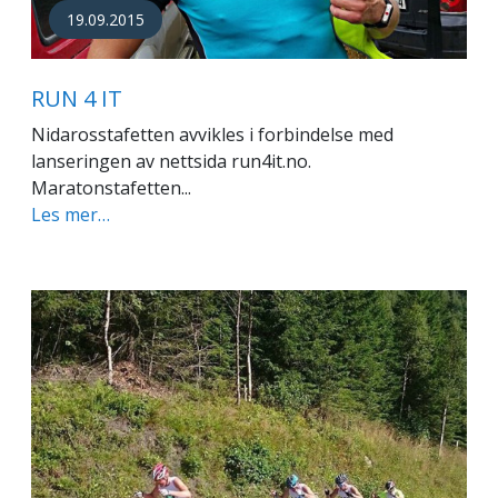
19.09.2015
RUN 4 IT
Nidarosstafetten avvikles i forbindelse med
lanseringen av nettsida run4it.no.
Maratonstafetten...
Les mer…