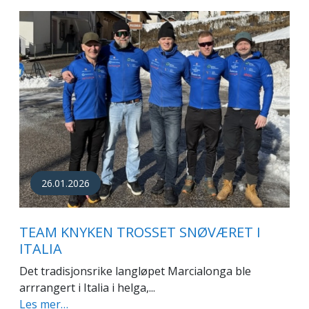
26.01.2026
TEAM KNYKEN TROSSET SNØVÆRET I
ITALIA
Det tradisjonsrike langløpet Marcialonga ble
arrrangert i Italia i helga,...
Les mer…