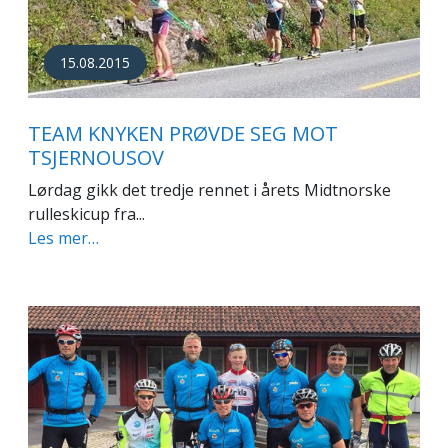
15.08.2015
TEAM KNYKEN PRØVDE SEG MOT
TSJERNOUSOV
Lørdag gikk det tredje rennet i årets Midtnorske
rulleskicup fra...
Les mer…