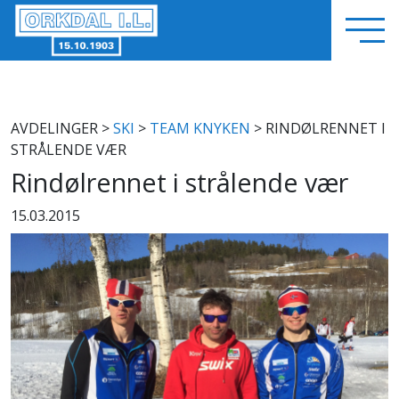
AVDELINGER
>
SKI
>
TEAM KNYKEN
> RINDØLRENNET I
STRÅLENDE VÆR
Rindølrennet i strålende vær
15.03.2015