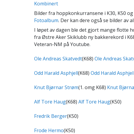
Kombinert
Bilder fra hoppkonkurransene i K30, K50 og 
Fotoalbum
. Der kan dere også se bilder av
I løpet av dagen ble det gjort mange flotte 
fra Østre Aker Skiklubb ny bakkerekord i K6
Veteran-NM på Youtube.
Ole Andreas Skatvedt
(K68)
Ole Andreas Skat
Odd Harald Asphjell
(K68)
Odd Harald Asphjel
Knut Bjørnar Strøm
(1. omg K68)
Knut Bjørn
Alf Tore Haug
(K68)
Alf Tore Haug
(K50)
Fredrik Berger
(K50)
Frode Hermo
(K50)