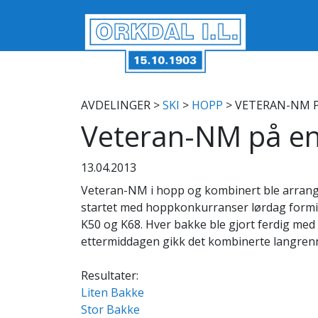
AVDELINGER
>
SKI
>
HOPP
> VETERAN-NM P
Veteran-NM på en 
13.04.2013
Veteran-NM i hopp og kombinert ble arrange
startet med hoppkonkurranser lørdag formidd
K50 og K68. Hver bakke ble gjort ferdig m
ettermiddagen gikk det kombinerte langren
Resultater:
Liten Bakke
Stor Bakke