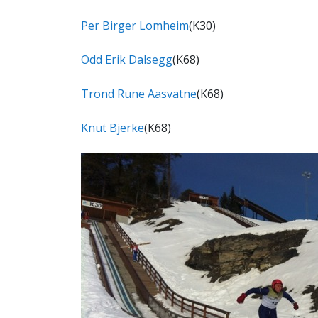
Per Birger Lomheim
(K30)
Odd Erik Dalsegg
(K68)
Trond Rune Aasvatne
(K68)
Knut Bjerke
(K68)