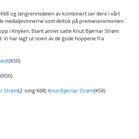
K68 og langrennsdelen av kombinert ser dere i vårt
 alle medaljevinnerne som deltok på premieseremonien.
hopp i Knyken. Blant annet satte Knut Bjørnar Strøm
8. Vi har lagt ut noen av de gode hoppene fra
vedt
(K50)
l
(K50)
ar Strøm
(2. omg K68)
Knut Bjørnar Strøm
(K50)