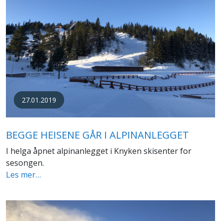
27.01.2019
BEGGE HEISENE GÅR I ALPINANLEGGET
I helga åpnet alpinanlegget i Knyken skisenter for
sesongen.
Les mer…