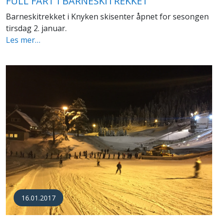
FULL FART I BARNESKITREKKET
Barneskitrekket i Knyken skisenter åpnet for sesongen
tirsdag 2. januar.
Les mer…
16.01.2017