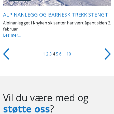
ALPINANLEGG OG BARNESKITREKK STENGT
Alpinanlegget i Knyken skisenter har vært åpent siden 2.
februar.
Les mer…
1
2
3
4
5
6
…
10
Vil du være med og
støtte oss
?