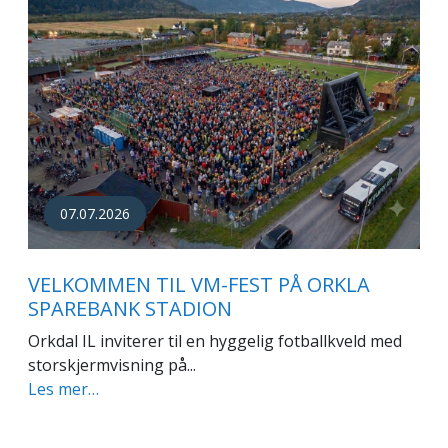
07.07.2026
VELKOMMEN TIL VM-FEST PÅ ORKLA
SPAREBANK STADION
Orkdal IL inviterer til en hyggelig fotballkveld med
storskjermvisning på...
Les mer…