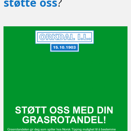
støtte oss
?