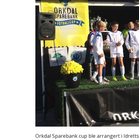
Orkdal Sparebank cup ble arrangert i Idrett