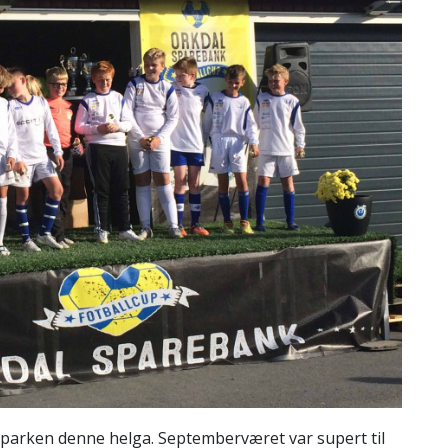
sparken denne helga. Septemberværet var supert til