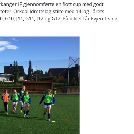
rkanger IF gjennomførte en flott cup med godt
eter. Orkdal Idrettslag stilte med 14 lag i årets
 G10, J11, G11, J12 og G12. På bildet får Evjen 1 sine